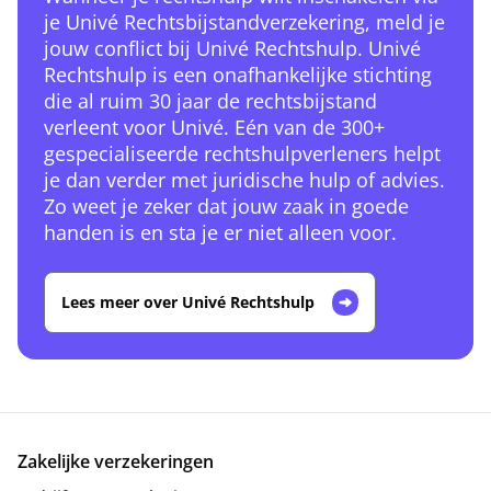
je Univé Rechtsbijstandverzekering, meld je
jouw conflict bij Univé Rechtshulp. Univé
Rechtshulp is een onafhankelijke stichting
die al ruim 30 jaar de rechtsbijstand
verleent voor Univé. Eén van de 300+
gespecialiseerde rechtshulpverleners helpt
je dan verder met juridische hulp of advies.
Zo weet je zeker dat jouw zaak in goede
handen is en sta je er niet alleen voor.
Lees meer over Univé Rechtshulp
Zakelijke verzekeringen