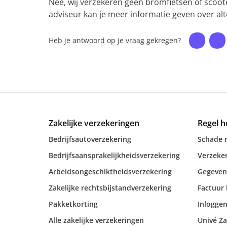
Nee, wij verzekeren geen bromfietsen of scoot
adviseur kan je meer informatie geven over al
Heb je antwoord op je vraag gekregen?
Zakelijke verzekeringen
Regel h
Bedrijfsautoverzekering
Schade 
Bedrijfsaansprakelijkheidsverzekering
Verzeker
Arbeidsongeschiktheidsverzekering
Gegeven
Zakelijke rechtsbijstandverzekering
Factuur 
Pakketkorting
Inloggen
Alle zakelijke verzekeringen
Univé Za