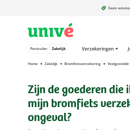
Geen winst
Naar hoofdinhoud
Naar hoofdnavigatie
Naar footer
Verzekeringen
J
Particulier
Zakelijk
Home
Zakelijk
Bromfietsverzekering
Veelgestelde
Zijn de goederen die 
mijn bromfiets verze
ongeval?