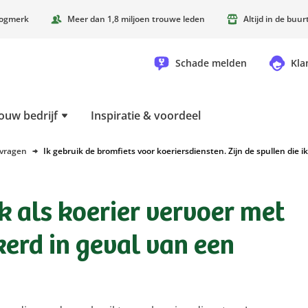
oogmerk
Meer dan 1,8 miljoen trouwe leden
Altijd in de buu
Schade melden
Kla
ouw bedrijf
Inspiratie & voordeel
 vragen
Ik gebruik de bromfiets voor koeriersdiensten. Zijn de spullen die i
ik als koerier vervoer met
kerd in geval van een