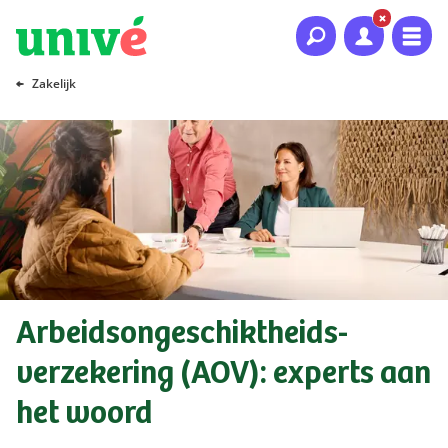
Naar hoofdinhoud
Naar hoofdnavigatie
Naar footer
Zakelijk
Arbeidsongeschiktheids-
verzekering (AOV): experts aan
het woord