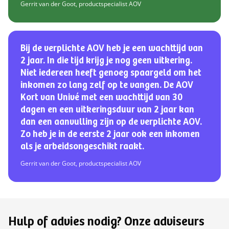
Gerrit van der Goot, productspecialist AOV
Bij de verplichte AOV heb je een wachttijd van
2 jaar. In die tijd krijg je nog geen uitkering.
Niet iedereen heeft genoeg spaargeld om het
inkomen zo lang zelf op te vangen. De AOV
Kort van Univé met een wachttijd van 30
dagen en een uitkeringsduur van 2 jaar kan
dan een aanvulling zijn op de verplichte AOV.
Zo heb je in de eerste 2 jaar ook een inkomen
als je arbeidsongeschikt raakt.
Gerrit van der Goot, productspecialist AOV
Hulp of advies nodig? Onze adviseurs