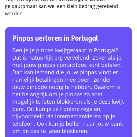
geldautomaat kan wel een klein bedrag gerekend
worden.
Pinpas verloren in Portugal
Ben je je pinpas kwijtgeraakt in Portugal?
Dat is natuurlijk erg vervelend. Zeker als je
met jouw pinpas contactloos kunt betalen.
Dan kan iemand die jouw pinpas vindt er
namelijk betalingen mee doen, zonder
jouw pincode nodig te hebben. Daarom is
het belangrijk om je pinpas zo snel
mogelijk te laten blokkeren als je deze kwijt
bent. Dit kun je zelf online regelen,
bijvoorbeeld via internetbankieren op je
telefoon. Ook kun je bellen naar jouw bank
om de pas te laten blokkeren.