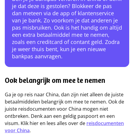
je dat deze is gestolen? Blokkeer de pas
dan meteen via de app of klantenservice
van je bank. Zo voorkom je dat anderen je
pas misbruiken. Ook is het handig om altijd
een extra betaalmiddel mee te nemen,
zoals een creditcard of contant geld. Zodra
je weer thuis bent, kun je een nieuwe
bankpas aanvragen.
Ook belangrijk om mee te nemen
Ga je op reis naar China, dan zijn niet alleen de juiste
betaalmiddelen belangrijk om mee te nemen. Ook de
juiste reisdocumenten voor China mogen niet
ontbreken. Denk aan een geldig paspoort en een
visum. Klik hier en lees alles over de
reisdocumenten
voor China
.