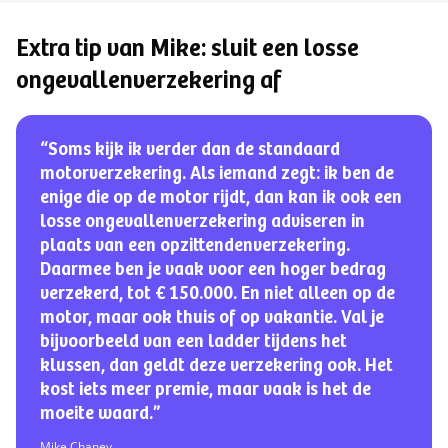
Extra tip van Mike: sluit een losse
ongevallenverzekering af
“Soms kijk ik verder dan de standaard
motorverzekering. Als iemand zegt: ik ben de
enige die op de motor rijdt, dan kan ik ook een
losse ongevallenverzekering adviseren in
plaats van een opzittendenverzekering.
Daarmee ben je vaak voor een hoger bedrag
verzekerd, tot € 150.000. En niet alleen op de
motor, maar ook thuis of op vakantie. Val je
bijvoorbeeld van een ladder tijdens het
klussen, dan geldt deze verzekering ook. Het
kost iets meer premie, maar vaak is het de
moeite waard.”
Mike Chaney