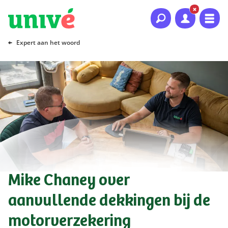
Naar hoofdinhoud
Naar hoofdnavigatie
Naar footer
Expert aan het woord
Mike Chaney over
aanvullende dekkingen bij de
motorverzekering