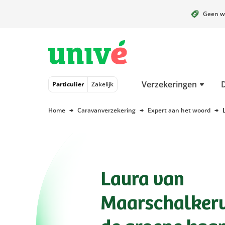
Geen w
Naar hoofdinhoud
Naar hoofdnavigatie
Naar footer
Verzekeringen
Particulier
Zakelijk
Home
Caravanverzekering
Expert aan het woord
Laura van
Maarschalker