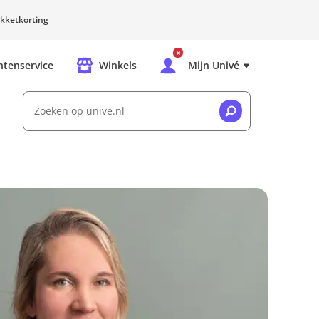
kketkorting
ntenservice
Winkels
Mijn Univé
Zoeken op unive.nl