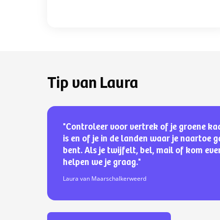
Tip van Laura
"Controleer voor vertrek of je groene ka
is en of je in de landen waar je naartoe 
bent. Als je twijfelt, bel, mail of kom ev
helpen we je graag."
Laura van Maarschalkerweerd