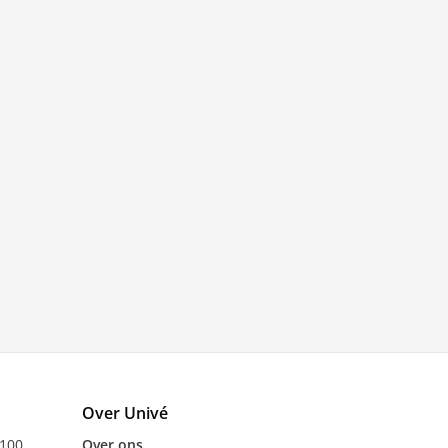
Over Univé
 100
Over ons