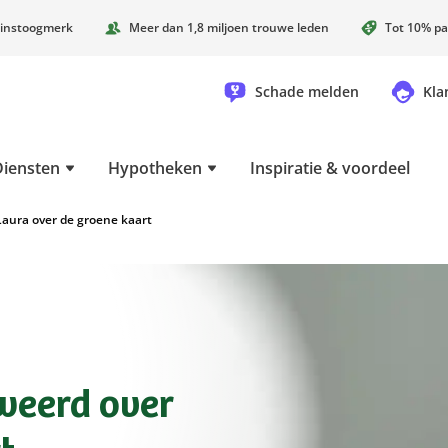
instoogmerk
Meer dan 1,8 miljoen trouwe leden
Tot 10% pa
Schade melden
Kla
Diensten
Hypotheken
Inspiratie & voordeel
Laura over de groene kaart
weerd over