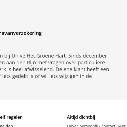
aravanverzekering
en bij Univé Het Groene Hart. Sinds december
hen aan den Rijn met vragen over particuliere
rk is heel afwisselend. De ene klant heeft een
ets gedekt is of wil iets wijzigen in de
zelf regelen
Altijd dichtbij
melden
Liever persoonlijk contact? Met