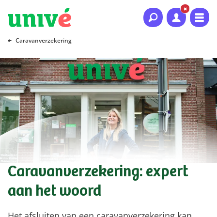
Naar hoofdinhoud
Naar hoofdnavigatie
Naar footer
Caravanverzekering
Caravanverzekering: expert
aan het woord
Het afsluiten van een caravanverzekering kan