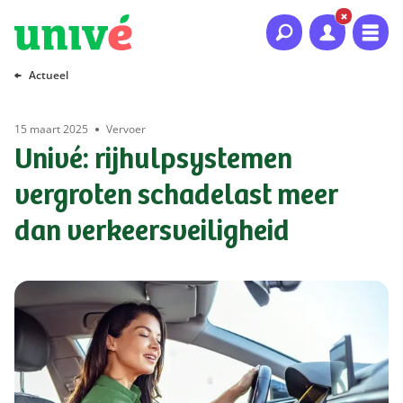
Naar hoofdinhoud
Naar hoofdnavigatie
Naar footer
Actueel
15 maart 2025
Vervoer
Univé: rijhulpsystemen
vergroten schadelast meer
dan verkeersveiligheid