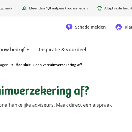
oogmerk
Meer dan 1,8 miljoen trouwe leden
Altijd in de buu
Schade melden
Kla
ouw bedrijf
Inspiratie & voordeel
ragen
Hoe sluit ik een verzuimverzekering af?
zuimverzekering af?
onafhankelijke adviseurs. Maak direct een afspraak