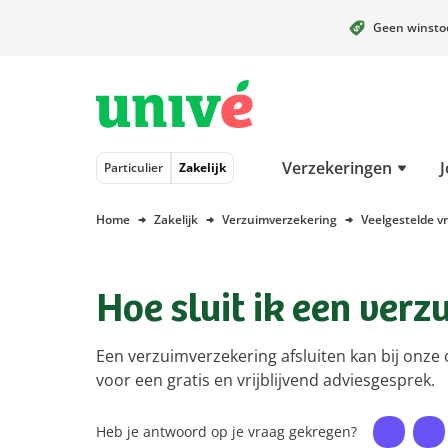
Geen winst
Naar hoofdinhoud
Naar hoofdnavigatie
Naar footer
Verzekeringen
J
Particulier
Zakelijk
Home
Zakelijk
Verzuimverzekering
Veelgestelde v
Hoe sluit ik een ver
Een verzuimverzekering afsluiten kan bij onze 
voor een gratis en vrijblijvend adviesgesprek.
Heb je antwoord op je vraag gekregen?