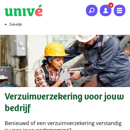
Naar hoofdinhoud
Naar hoofdnavigatie
Naar footer
Zakelijk
Verzuimverzekering voor jouw
bedrijf
Benieuwd of een verzuimverzekering verstandig