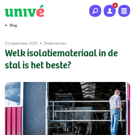
Naar hoofdinhoud
Naar hoofdnavigatie
Naar footer
Blog
23 september 2025
Ondernemen
Welk isolatiemateriaal in de
stal is het beste?