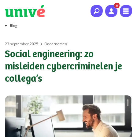
Naar hoofdinhoud
Naar hoofdnavigatie
Naar footer
Blog
23 september 2025
Ondernemen
Social engineering: zo
misleiden cybercriminelen je
collega’s