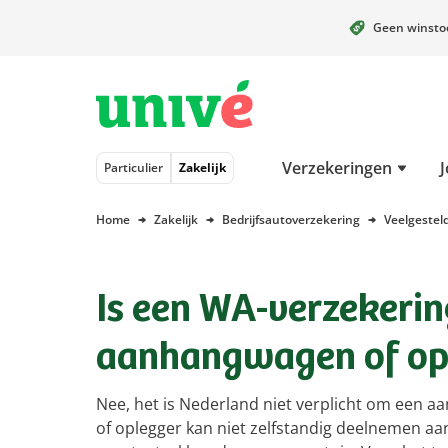
Geen winst
Naar hoofdinhoud
Naar hoofdnavigatie
Naar footer
Verzekeringen
J
Particulier
Zakelijk
Home
Zakelijk
Bedrijfsautoverzekering
Veelgestel
Is een WA-verzekerin
aanhangwagen of op
Nee, het is Nederland niet verplicht om een 
of oplegger kan niet zelfstandig deelnemen aan