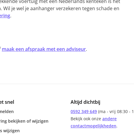
rekkende voertuig met een Nederlands kenteken is het
n. Wil je wel je aanhanger verzekeren tegen schade en
ring
.
f
maak een afspraak met een adviseur
.
et snel
Altijd dichtbij
melden
0592 349 649
(ma - vrij 08:30 - 
Bekijk ook onze
andere
ing bekijken of wijzigen
contactmogelijkheden
.
s wijzigen