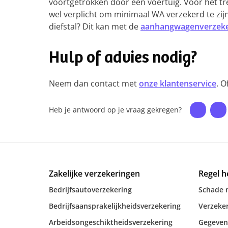
voortgetrokken door een voertuig. Voor het t
wel verplicht om minimaal WA verzekerd te zij
diefstal? Dit kan met de
aanhangwagenverzeke
Hulp of advies nodig?
Neem dan contact met
onze klantenservice
. O
Heb je antwoord op je vraag gekregen?
Zakelijke verzekeringen
Regel h
Bedrijfsautoverzekering
Schade 
Bedrijfsaansprakelijkheidsverzekering
Verzeker
Arbeidsongeschiktheidsverzekering
Gegeven