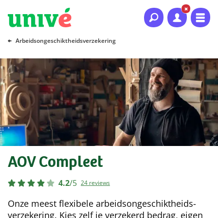
Naar hoofdinhoud
Naar hoofdnavigatie
Naar footer
Arbeidsongeschiktheidsverzekering
AOV Compleet
4.2
/
5
24 reviews
Onze meest flexibele arbeids­ongeschiktheids­
verzekering. Kies zelf je verzekerd bedrag, eigen