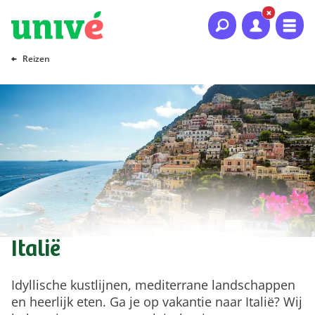
Naar hoofdinhoud
Naar hoofdnavigatie
Naar footer
Reizen
Italië
Idyllische kustlijnen, mediterrane landschappen
en heerlijk eten. Ga je op vakantie naar Italië? Wij