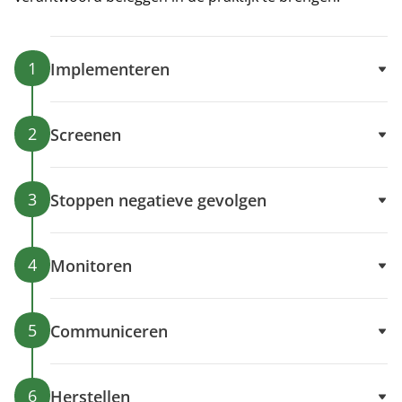
1
Implementeren
2
Screenen
3
Stoppen negatieve gevolgen
4
Monitoren
5
Communiceren
6
Herstellen