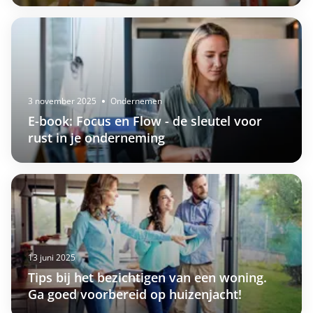
3 november 2025
Ondernemen
E-book: Focus en Flow - de sleutel voor
rust in je onderneming
13 juni 2025
Tips bij het bezichtigen van een woning.
Ga goed voorbereid op huizenjacht!