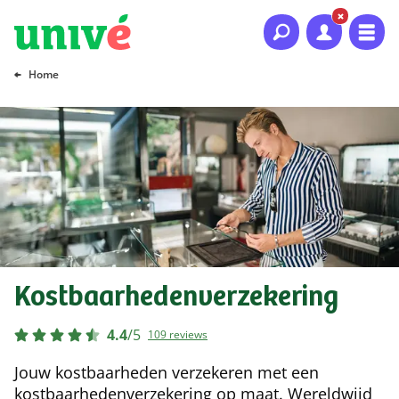
Naar hoofdinhoud
Naar hoofdnavigatie
Naar footer
Home
Kostbaarheden­verzekering
4.4
/
5
109 reviews
Jouw kostbaarheden verzekeren met een
kostbaarhedenverzekering op maat. Wereldwijd