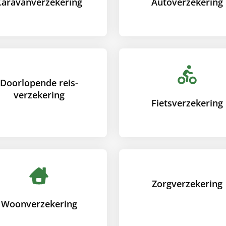
Caravan­verzekering
Auto­verzekering
Doorlopende reis­
verzekering
Fiets­verzekering
Zorg­verzekering
Woon­verzekering