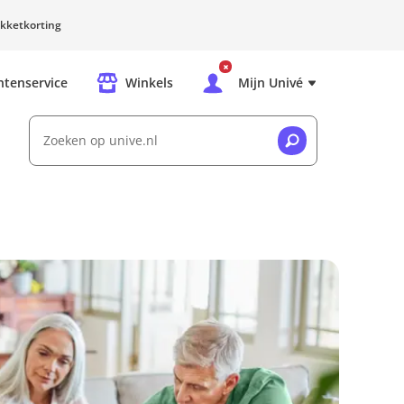
kketkorting
ntenservice
Winkels
Mijn Univé
Zoeken op unive.nl