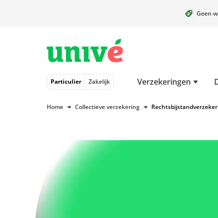
Geen w
Naar hoofdinhoud
Naar hoofdnavigatie
Naar footer
Verzekeringen
Particulier
Zakelijk
Home
Collectieve verzekering
Rechtsbijstandverzeker