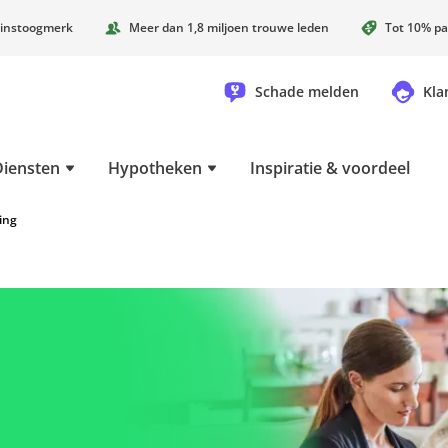
instoogmerk
Meer dan 1,8 miljoen trouwe leden
Tot 10% pa
Schade melden
Kla
Diensten
Hypotheken
Inspiratie & voordeel
ing