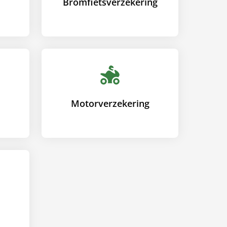
Bromfiets­verzekering
Motor­verzekering