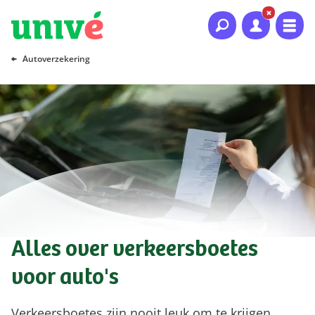
Naar hoofdinhoud
Naar hoofdnavigatie
Naar footer
Autoverzekering
Alles over verkeersboetes
voor auto's
Verkeersboetes zijn nooit leuk om te krijgen.