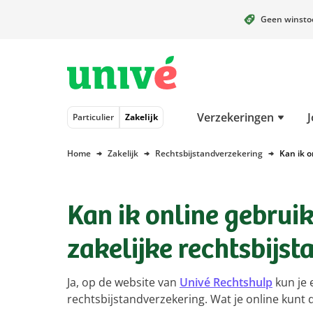
Geen winst
Naar hoofdinhoud
Naar hoofdnavigatie
Naar footer
Verzekeringen
J
Particulier
Zakelijk
Home
Zakelijk
Rechtsbijstandverzekering
Kan ik o
Kan ik online gebrui
zakelijke rechtsbijs
Ja, op de website van
Univé Rechtshulp
kun je 
rechtsbijstandverzekering. Wat je online kunt