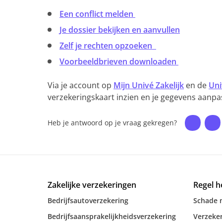
Een conflict melden
Je dossier bekijken en aanvullen
Zelf je rechten opzoeken
Voorbeeldbrieven downloaden
Via je account op
Mijn Univé Zakelijk
en de
Uni
verzekeringskaart inzien en je gegevens aanpas
Heb je antwoord op je vraag gekregen?
Zakelijke verzekeringen
Regel h
Bedrijfsautoverzekering
Schade 
Bedrijfsaansprakelijkheidsverzekering
Verzeker