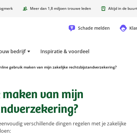
oogmerk
Meer dan 1,8 miljoen trouwe leden
Altijd in de buu
Schade melden
Kla
ouw bedrijf
Inspiratie & voordeel
nline gebruik maken van mijn zakelijke rechtsbijstandverzekering?
k maken van mijn
tandverzekering?
eenvoudig verschillende dingen regelen met je zakelijke
 doen: