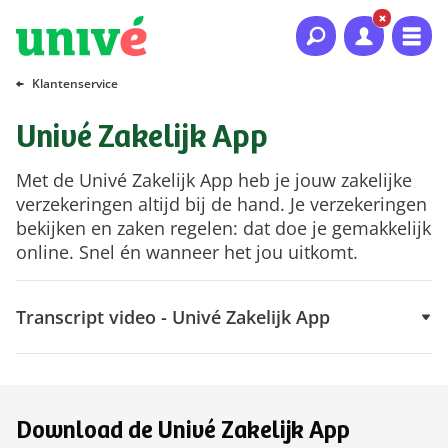
Naar hoofdinhoud
Naar hoofdnavigatie
Naar footer
Klantenservice
Univé Zakelijk App
Met de Univé Zakelijk App heb je jouw zakelijke
verzekeringen altijd bij de hand. Je verzekeringen
bekijken en zaken regelen: dat doe je gemakkelijk
online. Snel én wanneer het jou uitkomt.
Trans‌c‌r‌i‌p‌t video - Univé Zakelijk App
Download de Univé Zakelijk App