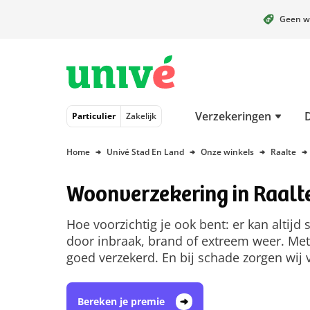
Geen w
Naar hoofdinhoud
Naar hoofdnavigatie
Naar footer
Verzekeringen
Particulier
Zakelijk
Home
Univé Stad En Land
Onze winkels
Raalte
Woonverzekering in Raalt
Hoe voorzichtig je ook bent: er kan altijd
door inbraak, brand of extreem weer. Met
goed verzekerd. En bij schade zorgen wij 
Bereken je premie