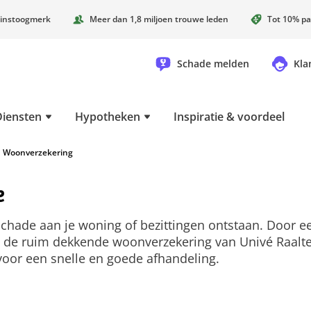
instoogmerk
Meer dan 1,8 miljoen trouwe leden
Tot 10% pa
Schade melden
Kla
Diensten
Hypotheken
Inspiratie & voordeel
Woonverzekering
e
 schade aan je woning of bezittingen ontstaan. Door e
 de ruim dekkende woonverzekering van Univé Raalte zi
voor een snelle en goede afhandeling.