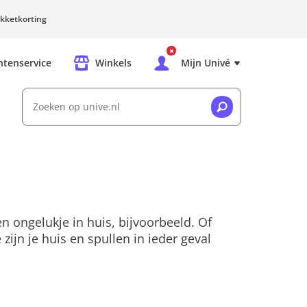
kketkorting
ntenservice
Winkels
Mijn Univé
Zoeken op unive.nl
en ongelukje in huis, bijvoorbeeld. Of
jn je huis en spullen in ieder geval