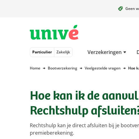
Geen w
Naar hoofdinhoud
Naar hoofdnavigatie
Naar footer
Verzekeringen
Particulier
Zakelijk
Home
Bootverzekering
Veelgestelde vragen
Hoe k
Hoe kan ik de aanvu
Rechtshulp afsluiten
Rechtshulp kan je direct afsluiten bij je bootve
premieberekening.