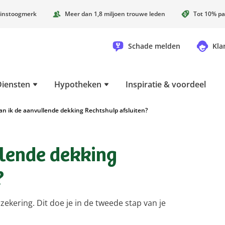
instoogmerk
Meer dan 1,8 miljoen trouwe leden
Tot 10% pa
Schade melden
Kla
Diensten
Hypotheken
Inspiratie & voordeel
an ik de aanvullende dekking Rechtshulp afsluiten?
llende dekking
?
rzekering. Dit doe je in de tweede stap van je