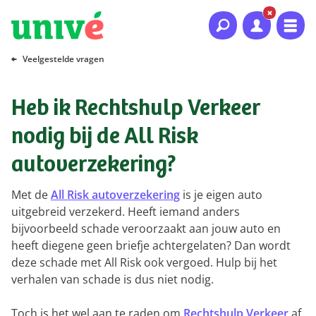
Naar hoofdinhoud
Naar hoofdnavigatie
Naar footer
Veelgestelde vragen
Heb ik Rechtshulp Verkeer
nodig bij de All Risk
autoverzekering?
Met de
All Risk autoverzekering
is je eigen auto
uitgebreid verzekerd. Heeft iemand anders
bijvoorbeeld schade veroorzaakt aan jouw auto en
heeft diegene geen briefje achtergelaten? Dan wordt
deze schade met All Risk ook vergoed. Hulp bij het
verhalen van schade is dus niet nodig.
Toch is het wel aan te raden om
Rechtshulp Verkeer
af