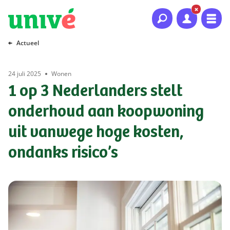
Naar hoofdinhoud
Naar hoofdnavigatie
Naar footer
Actueel
24 juli 2025
Wonen
1 op 3 Nederlanders stelt
onderhoud aan koopwoning
uit vanwege hoge kosten,
ondanks risico’s