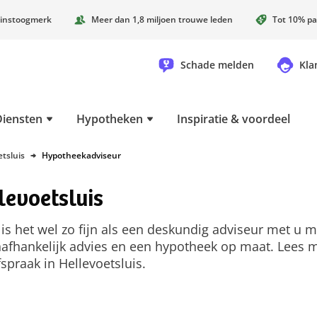
instoogmerk
Meer dan 1,8 miljoen trouwe leden
Tot 10% pa
Schade melden
Kla
Diensten
Hypotheken
Inspiratie & voordeel
etsluis
Hypotheekadviseur
levoetsluis
s het wel zo fijn als een deskundig adviseur met u 
afhankelijk advies en een hypotheek op maat. Lees 
fspraak in Hellevoetsluis.