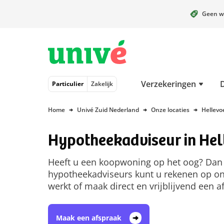
Geen w
Naar hoofdinhoud
Naar hoofdnavigatie
Naar footer
Verzekeringen
Particulier
Zakelijk
Home
Univé Zuid Nederland
Onze locaties
Hellevo
Hypotheekadviseur in Hel
Heeft u een koopwoning op het oog? Dan i
hypotheekadviseurs kunt u rekenen op on
werkt of maak direct en vrijblijvend een a
Maak een afspraak