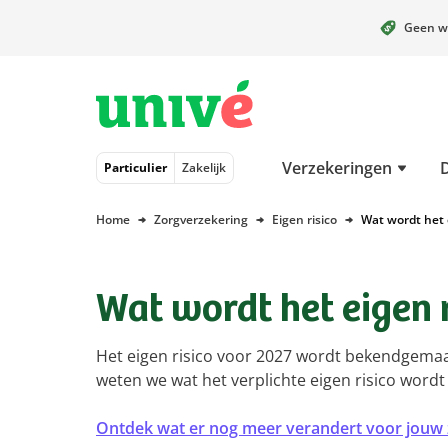
Geen w
Naar hoofdinhoud
Naar hoofdnavigatie
Naar footer
Verzekeringen
Particulier
Zakelijk
Home
Zorgverzekering
Eigen risico
Wat wordt het e
Wat wordt het eigen r
Het eigen risico voor 2027 wordt bekendgemaa
weten we wat het verplichte eigen risico wordt
Ontdek wat er nog meer verandert voor jouw 