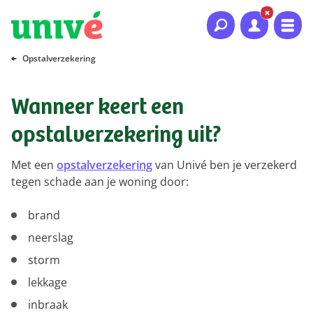
Naar hoofdinhoud
Naar hoofdnavigatie
Naar footer
Opstalverzekering
Wanneer keert een
opstalverzekering uit?
Met een
opstalverzekering
van Univé ben je verzekerd
tegen schade aan je woning door:
brand
neerslag
storm
lekkage
inbraak