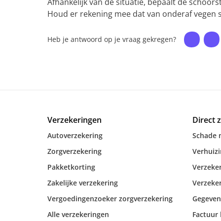
Afhankelijk van de situatie, bepaalt de schoors
Houd er rekening mee dat van onderaf vegen 
Heb je antwoord op je vraag gekregen?
Verzekeringen
Direct 
Autoverzekering
Schade 
Zorgverzekering
Verhuiz
Pakketkorting
Verzeker
Zakelijke verzekering
Verzeker
Vergoedingenzoeker zorgverzekering
Gegeven
Alle verzekeringen
Factuur 