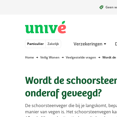
Geen w
Naar hoofdinhoud
Naar hoofdnavigatie
Naar footer
Verzekeringen
Particulier
Zakelijk
Home
Veilig Wonen
Veelgestelde vragen
Wordt de 
Wordt de schoorstee
onderaf geveegd?
De schoorsteenveger die bij je langskomt, bepa
manier van vegen is. Het schoorsteenvegen ka