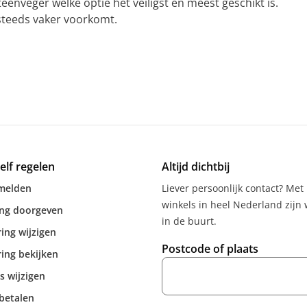
teenveger welke optie het veiligst en meest geschikt is.
steeds vaker voorkomt.
zelf regelen
Altijd dichtbij
melden
Liever persoonlijk contact? Met
winkels in heel Nederland zijn w
ing doorgeven
in de buurt.
ing wijzigen
Postcode of plaats
ing bekijken
s wijzigen
betalen