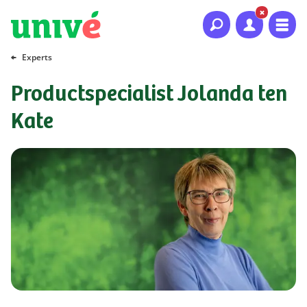
Naar hoofdinhoud
Naar hoofdnavigatie
Naar footer
Experts
Productspecialist Jolanda ten
Kate