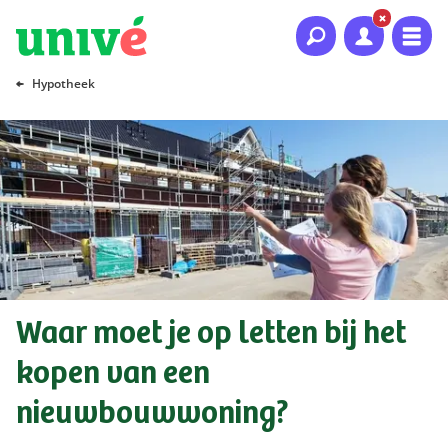
Naar hoofdinhoud
Naar hoofdnavigatie
Naar footer
Hypotheek
Waar moet je op letten bij het
kopen van een
nieuwbouwwoning?