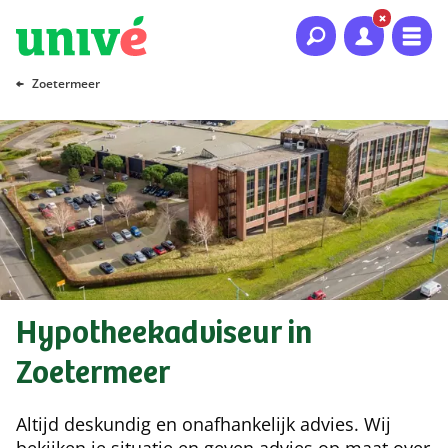
Naar hoofdinhoud
Naar hoofdnavigatie
Naar footer
Zoetermeer
Hypotheekadviseur in
Zoetermeer
Altijd deskundig en onafhankelijk advies. Wij