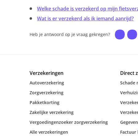
Welke schade is verzekerd op mijn fietsver
Wat is er verzekerd als ik iemand aanrijd?
Heb je antwoord op je vraag gekregen?
Verzekeringen
Direct 
Autoverzekering
Schade 
Zorgverzekering
Verhuiz
Pakketkorting
Verzeker
Zakelijke verzekering
Verzeker
Vergoedingenzoeker zorgverzekering
Gegeven
Alle verzekeringen
Factuur 