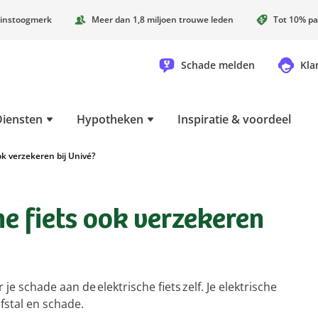
instoogmerk
Meer dan 1,8 miljoen trouwe leden
Tot 10% pa
Schade melden
Kla
Diensten
Hypotheken
Inspiratie & voordeel
ok verzekeren bij Univé?
he fiets ook verzekeren
je schade aan de elektrische fiets zelf. Je elektrische
efstal en schade.