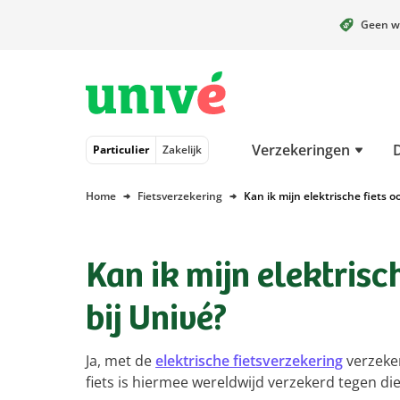
Geen w
Naar hoofdinhoud
Naar hoofdnavigatie
Naar footer
Verzekeringen
Particulier
Zakelijk
Home
Fietsverzekering
Kan ik mijn elektrische fiets o
Kan ik mijn elektrisc
bij Univé?
Ja, met de
elektrische fietsverzekering
verzeker 
fiets is hiermee wereldwijd verzekerd tegen di