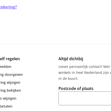
zekering?
zelf regelen
Altijd dichtbij
melden
Liever persoonlijk contact? Met
winkels in heel Nederland zijn w
ing doorgeven
in de buurt.
ing wijzigen
Postcode of plaats
ing bekijken
s wijzigen
betalen