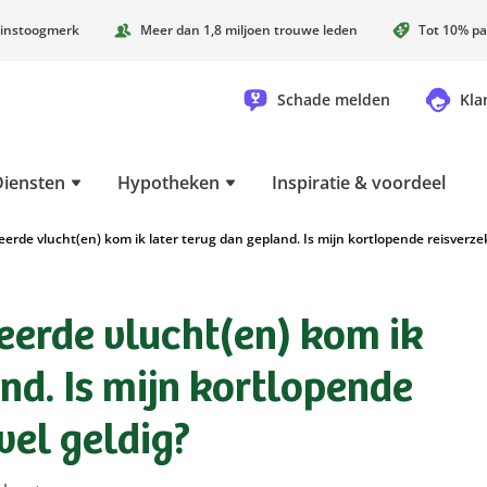
instoogmerk
Meer dan 1,8 miljoen trouwe leden
Tot 10% pa
Schade melden
Kla
Diensten
Hypotheken
Inspiratie & voordeel
rde vlucht(en) kom ik later terug dan gepland. Is mijn kortlopende reisverze
erde vlucht(en) kom ik
nd. Is mijn kortlopende
wel geldig?