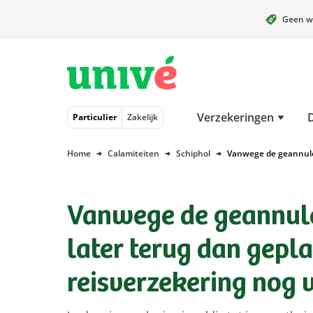
Geen w
Naar hoofdinhoud
Naar hoofdnavigatie
Naar footer
Verzekeringen
Particulier
Zakelijk
Home
Calamiteiten
Schiphol
Vanwege de geannulee
Vanwege de geannule
later terug dan gepla
reisverzekering nog 