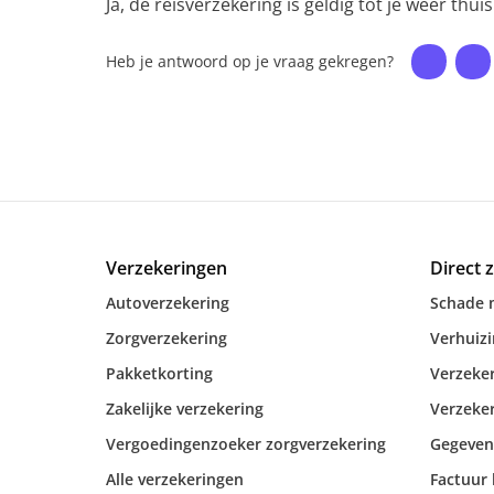
Ja, de reisverzekering is geldig tot je weer thuis
Heb je antwoord op je vraag gekregen?
Verzekeringen
Direct 
Autoverzekering
Schade 
Zorgverzekering
Verhuiz
Pakketkorting
Verzeker
Zakelijke verzekering
Verzeker
Vergoedingenzoeker zorgverzekering
Gegeven
Alle verzekeringen
Factuur 