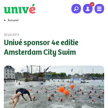
Naar hoofdinhoud
Naar hoofdnavigatie
Naar footer
Actueel
30 juli 2015
Univé sponsor 4e editie
Amsterdam City Swim