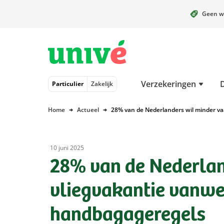
Geen w
Naar hoofdinhoud
Naar hoofdnavigatie
Naar footer
Verzekeringen
Particulier
Zakelijk
Home
Actueel
28% van de Nederlanders wil minder v
10 juni 2025
28% van de Nederlan
vliegvakantie vanw
handbagageregels