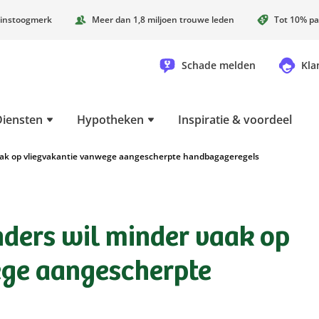
instoogmerk
Meer dan 1,8 miljoen trouwe leden
Tot 10% pa
Schade melden
Kla
Diensten
Hypotheken
Inspiratie & voordeel
aak op vliegvakantie vanwege aangescherpte handbagageregels
ders wil minder vaak op
ege aangescherpte