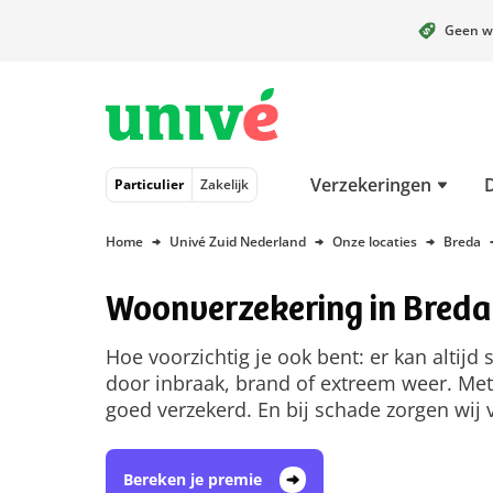
Geen w
Naar hoofdinhoud
Naar hoofdnavigatie
Naar footer
Verzekeringen
Particulier
Zakelijk
Home
Univé Zuid Nederland
Onze locaties
Breda
Woonverzekering in Breda
Hoe voorzichtig je ook bent: er kan altijd
door inbraak, brand of extreem weer. Met
goed verzekerd. En bij schade zorgen wij 
Bereken je premie