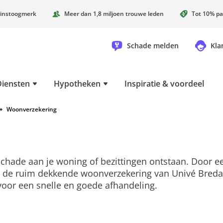
instoogmerk
Meer dan 1,8 miljoen trouwe leden
Tot 10% pa
Schade melden
Kla
Diensten
Hypotheken
Inspiratie & voordeel
Woonverzekering
 schade aan je woning of bezittingen ontstaan. Door e
 de ruim dekkende woonverzekering van Univé Breda zi
voor een snelle en goede afhandeling.