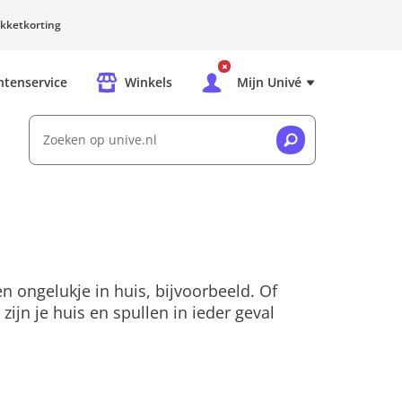
kketkorting
ntenservice
Winkels
Mijn Univé
Zoeken op unive.nl
en ongelukje in huis, bijvoorbeeld. Of
jn je huis en spullen in ieder geval