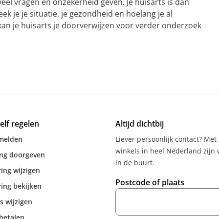
veel vragen en onzekerheid geven. Je huisarts is dan
 je je situatie, je gezondheid en hoelang je al
kan je huisarts je doorverwijzen voor verder onderzoek
zelf regelen
Altijd dichtbij
melden
Liever persoonlijk contact? Met
winkels in heel Nederland zijn w
ing doorgeven
in de buurt.
ing wijzigen
Postcode of plaats
ing bekijken
s wijzigen
betalen