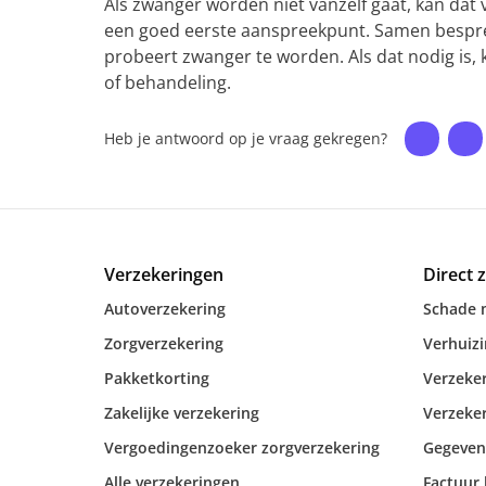
Als zwanger worden niet vanzelf gaat, kan dat 
een goed eerste aanspreekpunt. Samen bespreek
probeert zwanger te worden. Als dat nodig is, 
of behandeling.
Heb je antwoord op je vraag gekregen?
Verzekeringen
Direct 
Autoverzekering
Schade 
Zorgverzekering
Verhuiz
Pakketkorting
Verzeker
Zakelijke verzekering
Verzeker
Vergoedingenzoeker zorgverzekering
Gegeven
Alle verzekeringen
Factuur 