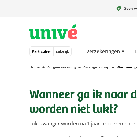
Geen w
Naar hoofdinhoud
Naar hoofdnavigatie
Naar footer
Verzekeringen
Particulier
Zakelijk
Home
Zorgverzekering
Zwangerschap
Wanneer ga 
Wanneer ga ik naar d
worden niet lukt?
Lukt zwanger worden na 1 jaar proberen niet?