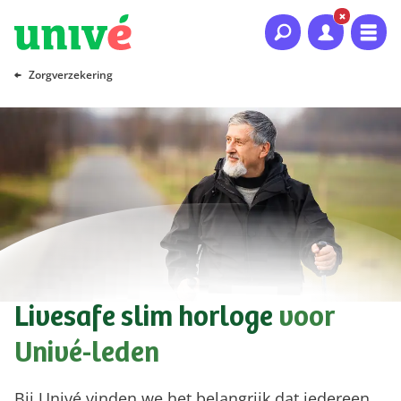
Naar hoofdinhoud
Naar hoofdnavigatie
Naar footer
Zorgverzekering
Livesafe slim horloge
voor
Univé-leden
Bij Univé vinden we het belangrijk dat iedereen