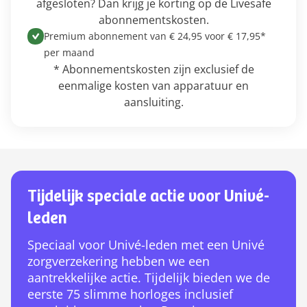
afgesloten? Dan krijg je korting op de Livesafe
abonnementskosten.
Premium abonnement van € 24,95 voor € 17,95*
per maand
* Abonnementskosten zijn exclusief de
eenmalige kosten van apparatuur en
aansluiting.
Tijdelijk speciale actie voor Univé-
leden
Speciaal voor Univé-leden met een Univé
zorgverzekering hebben we een
aantrekkelijke actie. Tijdelijk bieden we de
eerste 75 slimme horloges inclusief