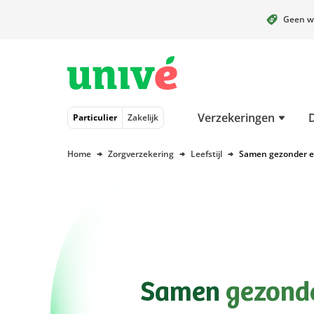
Geen w
Naar hoofdinhoud
Naar hoofdnavigatie
Naar footer
Verzekeringen
Particulier
Zakelijk
Home
Zorgverzekering
Leefstijl
Samen gezonder e
Samen
gezonde