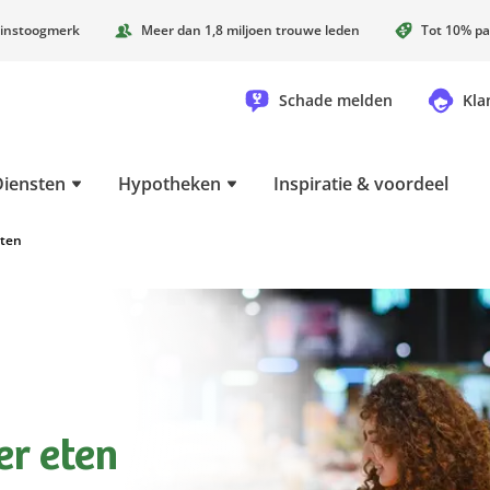
instoogmerk
Meer dan 1,8 miljoen trouwe leden
Tot 10% pa
Schade melden
Kla
Diensten
Hypotheken
Inspiratie & voordeel
ten
r eten