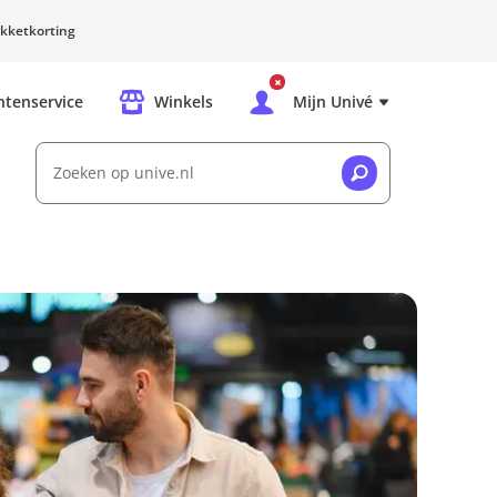
kketkorting
ntenservice
Winkels
Mijn Univé
Zoeken op unive.nl