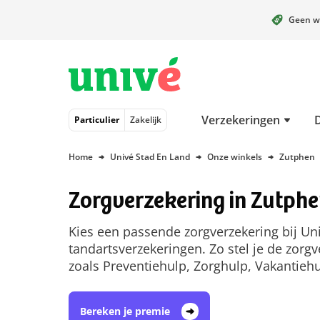
Geen w
Naar hoofdinhoud
Naar hoofdnavigatie
Naar footer
Verzekeringen
Particulier
Zakelijk
Home
Univé Stad En Land
Onze winkels
Zutphen
Zorgverzekering in Zutph
Kies een passende zorgverzekering bij Un
tandartsverzekeringen. Zo stel je de zorgv
zoals Preventiehulp, Zorghulp, Vakantieh
Bereken je premie