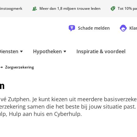
instoogmerk
Meer dan 1,8 miljoen trouwe leden
Tot 10% pa
Schade melden
Kla
Diensten
Hypotheken
Inspiratie & voordeel
Zorgverzekering
en
ivé Zutphen. Je kunt kiezen uit meerdere basisverzek
erzekering samen die het beste bij jouw situatie past. 
ulp, Hulp aan huis en Cyberhulp.