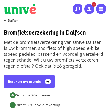
Naar hoofdinhoud
Naar hoofdnavigatie
Naar footer
Dalfsen
Bromfietsverzekering in Dalfsen
Met de bromfietsverzekering van Univé Dalfsen
is uw brommer, snorfiets of high speed e-bike
(speed pedelec) passend en voordelig verzekerd
tegen schade. Wilt u uw bromfiets verzekeren
tegen diefstal? Ook dat is zó geregeld.
Bereken uw premie
Gunstige 20+ premie
Direct 50% no-claimkorting