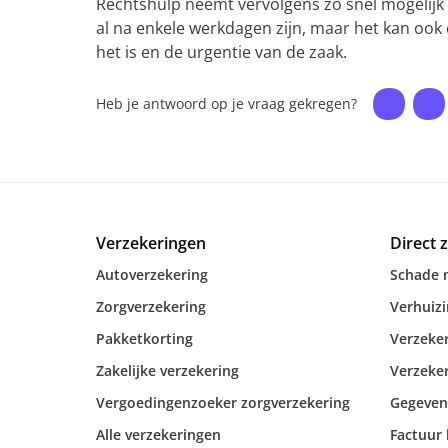
Rechtshulp neemt vervolgens zo snel mogelijk c
al na enkele werkdagen zijn, maar het kan ook 
het is en de urgentie van de zaak.
Heb je antwoord op je vraag gekregen?
Verzekeringen
Direct 
Autoverzekering
Schade 
Zorgverzekering
Verhuiz
Pakketkorting
Verzeker
Zakelijke verzekering
Verzeker
Vergoedingenzoeker zorgverzekering
Gegeven
Alle verzekeringen
Factuur 