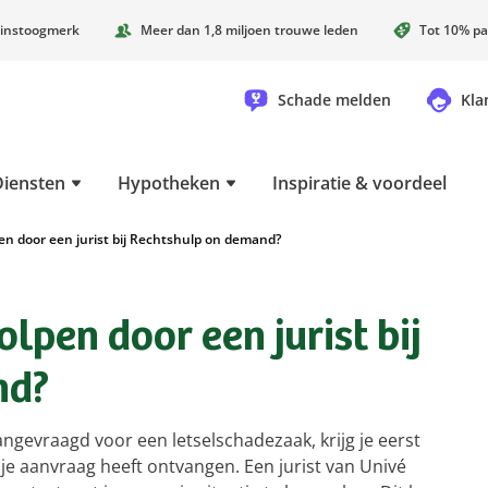
instoogmerk
Meer dan 1,8 miljoen trouwe leden
Tot 10% pa
Schade melden
Kla
Diensten
Hypotheken
Inspiratie & voordeel
en door een jurist bij Rechtshulp on demand?
lpen door een jurist bij
nd?
gevraagd voor een letselschadezaak, krijg je eerst
je aanvraag heeft ontvangen. Een jurist van Univé