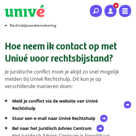
Naar hoofdinhoud
Naar hoofdnavigatie
Naar footer
Rechtsbijstandverzekering
Hoe neem ik contact op met
Univé voor rechtsbijstand?
Je juridische conflict moet je altijd zo snel mogelijk
melden bij Univé Rechtshulp. Dit kun je op
verschillende manieren doen:
Meld je conflict via de website van Univé
Rechtshulp
Stuur een e-mail naar Univé Rechtshulp
Bel naar het Juridisch Advies Centrum
Het Juridisch Advies Centrum is bereikbaar