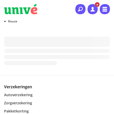
Naar hoofdinhoud
Naar hoofdnavigatie
Naar footer
Keuze
Verzekeringen
Autoverzekering
Zorgverzekering
Pakketkorting