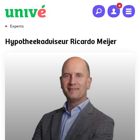
Naar hoofdinhoud
Naar hoofdnavigatie
Naar footer
Experts
Hypotheekadviseur Ricardo Meijer