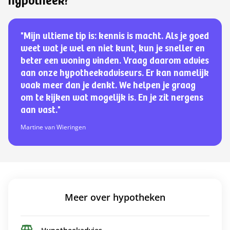
hypotheek?
"Mijn ultieme tip is: kennis is macht. Als je goed
weet wat je wel en niet kunt, kun je sneller en
beter een woning vinden. Vraag daarom advies
aan onze hypotheekadviseurs. Er kan namelijk
vaak meer dan je denkt. We helpen je graag
om te kijken wat mogelijk is. En je zit nergens
aan vast."
Martine van Wieringen
Meer over hypotheken