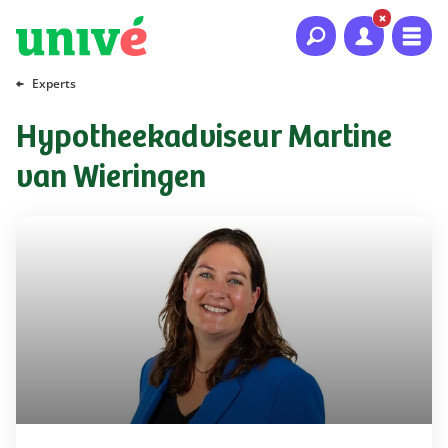
Naar hoofdinhoud
Naar hoofdnavigatie
Naar footer
Experts
Hypotheekadviseur Martine
van Wieringen