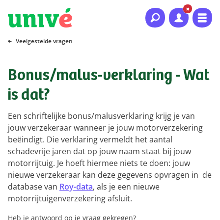
Naar hoofdinhoud
Naar hoofdnavigatie
Naar footer
Veelgestelde vragen
Bonus/malus-verklaring - Wat
is dat?
Een schriftelijke bonus/malusverklaring krijg je van
jouw verzekeraar wanneer je jouw motorverzekering
beëindigt. Die verklaring vermeldt het aantal
schadevrije jaren dat op jouw naam staat bij jouw
motorrijtuig. Je hoeft hiermee niets te doen: jouw
nieuwe verzekeraar kan deze gegevens opvragen in de
database van
Roy-data
, als je een nieuwe
motorrijtuigenverzekering afsluit.
Heb je antwoord op je vraag gekregen?